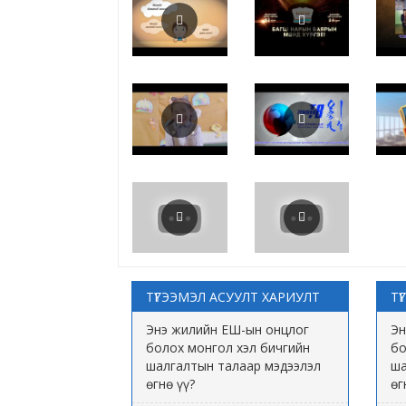
ТҮГЭЭМЭЛ АСУУЛТ ХАРИУЛТ
ТҮ
Энэ жилийн ЕШ-ын онцлог
Эн
болох монгол хэл бичгийн
бо
шалгалтын талаар мэдээлэл
ша
өгнө үү?
өг