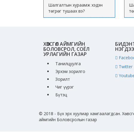
Шалгалтын хураамж хэдэн
Ша
төгрөг тушаах вэ?
тө
ХӨВСГӨЛ АЙМГИЙН
БИДЭН
БОЛОВСРОЛ, СОЁЛ
НЭГДЭ
УРЛАГИЙН ГАЗАР
Facebo
Танилцуулга
Twitter
Эрхэм зорилго
Youtub
Зорилт
Чиг үүрэг
Бүтэц
© 2018 - Бүх эрх хуулиар хамгаалагдсан. Хөвсг
аймгийн Боловсролын газар