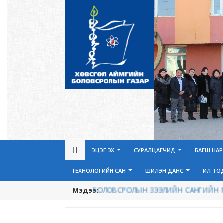
ЭЦЭГ ЭХ
СУРАЛЦАГЧИД
БАГШ НА
ТЕХНОЛОГИЙН САН
ШИЛЭН ДАНС
ИЛ ТО
Мэдээ:
БОЛОВСРОЛЫН ЗЭЭЛИЙН САНГИЙН МЭ